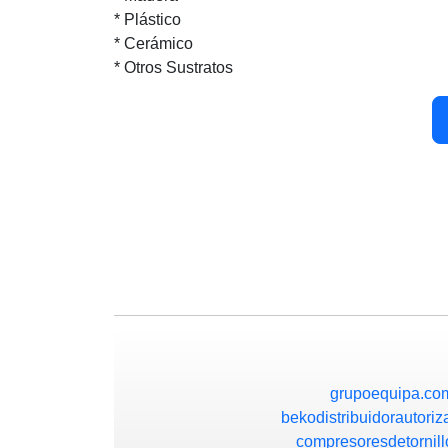
* Plástico
* Cerámico
* Otros Sustratos
grupoequipa.co
bekodistribuidorautori
compresoresdetornil