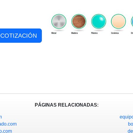
COTIZACIÓN
PÁGINAS RELACIONADAS:
m
equip
zado.com
b
lo.com
de