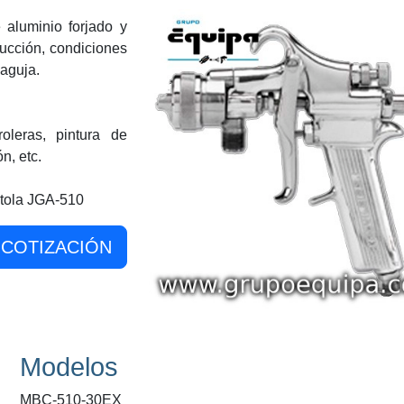
aluminio forjado y
ducción, condiciones
 aguja.
roleras, pintura de
n, etc.
stola JGA-510
COTIZACIÓN
Modelos
MBC-510-30EX