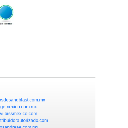
osdesandblast.com.mx
ogemexico.com.mx
vilbissmexico.com
tribuidorautorizado.com
ltrosandreae.com.mx